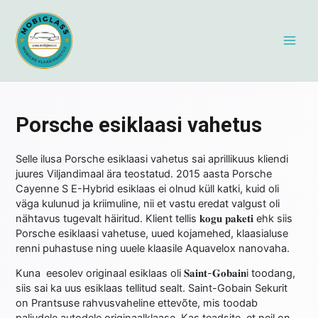
Skip
MAI
to
content
MEN
Navigeerimine
Porsche esiklaasi vahetus
Selle ilusa Porsche esiklaasi vahetus sai aprillikuus kliendi
juures Viljandimaal ära teostatud. 2015 aasta Porsche
Cayenne S E-Hybrid esiklaas ei olnud küll katki, kuid oli
väga kulunud ja kriimuline, nii et vastu eredat valgust oli
nähtavus tugevalt häiritud. Klient tellis 𝐤𝐨𝐠𝐮 𝐩𝐚𝐤𝐞𝐭𝐢 ehk siis
Porsche esiklaasi vahetuse, uued kojamehed, klaasialuse
renni puhastuse ning uuele klaasile Aquavelox nanovaha.
Kuna eesolev originaal esiklaas oli 𝐒𝐚𝐢𝐧𝐭-𝐆𝐨𝐛𝐚𝐢𝐧i toodang,
siis sai ka uus esiklaas tellitud sealt. Saint-Gobain Sekurit
on Prantsuse rahvusvaheline ettevõte, mis toodab