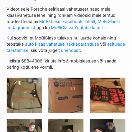
Videot selle Porsche esiklaasi vahetusest näed meie
klaasivahetuse lehel ning rohkem videosid meie tehtud
töödest leiad nii
MoBiGlassi Facebooki lehelt
,
MoBiGlassi
Instagrammist
aga ka
MoBiGlassi Youtube kanalilt
.
Kui soovid, et MoBiGlass tuleks sinu juurde kohale ning
teostaks
auto klaasivahetuse
,
täkkeparanduse
või
esitulede
taastamise
, siis võta julgelt
ühendust
:
Helista 58844006, kirjuta info@mobiglass.ee või saada
päring kodulehe vormil.