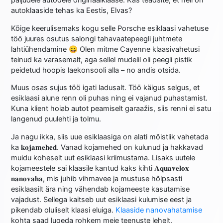
paljudele autodele originaalklaase. Kas teadsite, et neil on
autoklaaside tehas ka Eestis, Elvas?
Kõige keerulisemaks kogu selle Porsche esiklaasi vahetuse
töö juures osutus salongi tahavaatepeegli juhtmete
lahtiühendamine 😀 Olen mitme Cayenne klaasivahetusi
teinud ka varasemalt, aga sellel mudelil oli peegli pistik
peidetud hoopis laekonsooli alla – no andis otsida.
Muus osas sujus töö igati ladusalt. Töö käigus selgus, et
esiklaasi alune renn oli puhas ning ei vajanud puhastamist.
Kuna klient hoiab autot peamiselt garaažis, siis renni ei satu
langenud puulehti ja tolmu.
Ja nagu ikka, siis uue esiklaasiga on alati mõistlik vahetada
ka 𝐤𝐨𝐣𝐚𝐦𝐞𝐡𝐞𝐝. Vanad kojamehed on kulunud ja hakkavad
muidu koheselt uut esiklaasi kriimustama. Lisaks uutele
kojameestele sai klaasile kantud kaks kihti 𝐀𝐪𝐮𝐚𝐯𝐞𝐥𝐨𝐱
𝐧𝐚𝐧𝐨𝐯𝐚𝐡𝐚, mis juhib vihmavee ja mustuse hõlpsasti
esiklaasilt ära ning vähendab kojameeste kasutamise
vajadust. Sellega kaitseb uut esiklaasi kulumise eest ja
pikendab oluliselt klaasi eluiga.
Klaaside nanovahatamise
kohta saad lugeda rohkem meie teenuste lehelt.